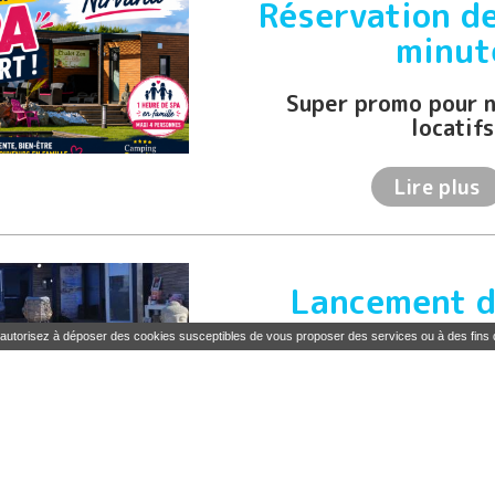
Réservation de
minut
Super promo pour n
locatifs
Lire plus
Lancement d
nouvel espace 
s autorisez à déposer des cookies susceptibles de vous proposer des services ou à des fins
Une expérience compl
la mer
Lire plus