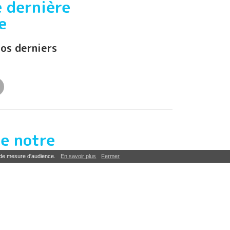
 dernière
e
os derniers
e notre
bien-être
 de mesure d'audience.
En savoir plus
Fermer
ète au bord de