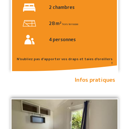
2
chambres
28
m²
hors terrasse
4
personnes
N'oubliez pas d'apporter vos draps et taies d'oreillers
!
Infos pratiques