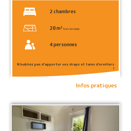
2
chambres
28
m²
hors terrasse
4
personnes
N'oubliez pas d'apporter vos draps et taies d'oreillers
!
Infos pratiques